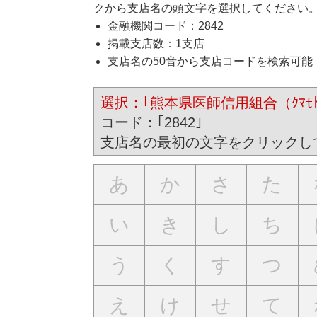
クから支店名の頭文字を選択してください
金融機関コード：2842
掲載支店数：1支店
支店名の50音から支店コードを検索可能
選択：｢熊本県医師信用組合（ｸﾏﾓﾄｹﾝ
コード：｢2842｣
支店名の最初の文字をクリックし
あ
か
さ
た
い
き
し
ち
う
く
す
つ
え
け
せ
て