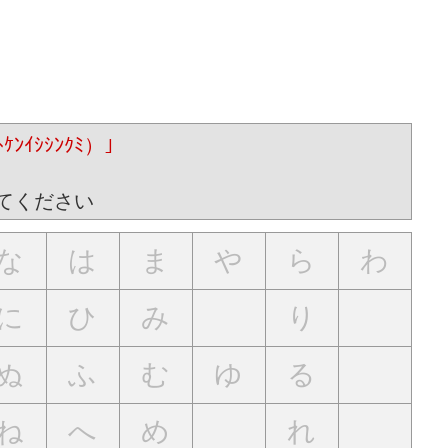
。
ｲｼｼﾝｸﾐ）｣
てください
な
は
ま
や
ら
わ
に
ひ
み
り
ぬ
ふ
む
ゆ
る
ね
へ
め
れ