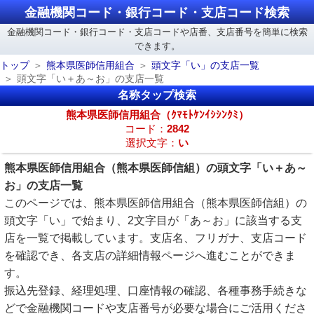
金融機関コード・銀行コード・支店コード検索
金融機関コード・銀行コード・支店コードや店番、支店番号を簡単に検索
できます。
トップ
熊本県医師信用組合
頭文字「い」の支店一覧
頭文字「い＋あ～お」の支店一覧
名称タップ検索
熊本県医師信用組合（ｸﾏﾓﾄｹﾝｲｼｼﾝｸﾐ）
コード：
2842
選択文字：
い
熊本県医師信用組合（熊本県医師信組）の頭文字「い＋あ～
お」の支店一覧
このページでは、熊本県医師信用組合（熊本県医師信組）の
頭文字「い」で始まり、2文字目が「あ～お」に該当する支
店を一覧で掲載しています。支店名、フリガナ、支店コード
を確認でき、各支店の詳細情報ページへ進むことができま
す。
振込先登録、経理処理、口座情報の確認、各種事務手続きな
どで金融機関コードや支店番号が必要な場合にご活用くださ