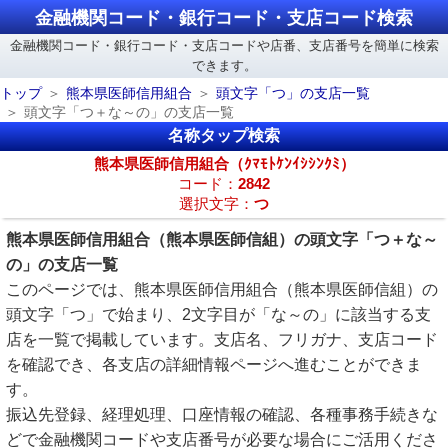
金融機関コード・銀行コード・支店コード検索
金融機関コード・銀行コード・支店コードや店番、支店番号を簡単に検索
できます。
トップ
熊本県医師信用組合
頭文字「つ」の支店一覧
頭文字「つ＋な～の」の支店一覧
名称タップ検索
熊本県医師信用組合（ｸﾏﾓﾄｹﾝｲｼｼﾝｸﾐ）
コード：
2842
選択文字：
つ
熊本県医師信用組合（熊本県医師信組）の頭文字「つ＋な～
の」の支店一覧
このページでは、熊本県医師信用組合（熊本県医師信組）の
頭文字「つ」で始まり、2文字目が「な～の」に該当する支
店を一覧で掲載しています。支店名、フリガナ、支店コード
を確認でき、各支店の詳細情報ページへ進むことができま
す。
振込先登録、経理処理、口座情報の確認、各種事務手続きな
どで金融機関コードや支店番号が必要な場合にご活用くださ