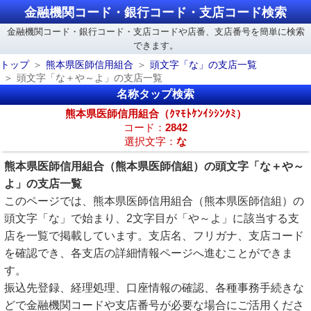
金融機関コード・銀行コード・支店コード検索
金融機関コード・銀行コード・支店コードや店番、支店番号を簡単に検索
できます。
トップ
熊本県医師信用組合
頭文字「な」の支店一覧
頭文字「な＋や～よ」の支店一覧
名称タップ検索
熊本県医師信用組合（ｸﾏﾓﾄｹﾝｲｼｼﾝｸﾐ）
コード：
2842
選択文字：
な
熊本県医師信用組合（熊本県医師信組）の頭文字「な＋や～
よ」の支店一覧
このページでは、熊本県医師信用組合（熊本県医師信組）の
頭文字「な」で始まり、2文字目が「や～よ」に該当する支
店を一覧で掲載しています。支店名、フリガナ、支店コード
を確認でき、各支店の詳細情報ページへ進むことができま
す。
振込先登録、経理処理、口座情報の確認、各種事務手続きな
どで金融機関コードや支店番号が必要な場合にご活用くださ