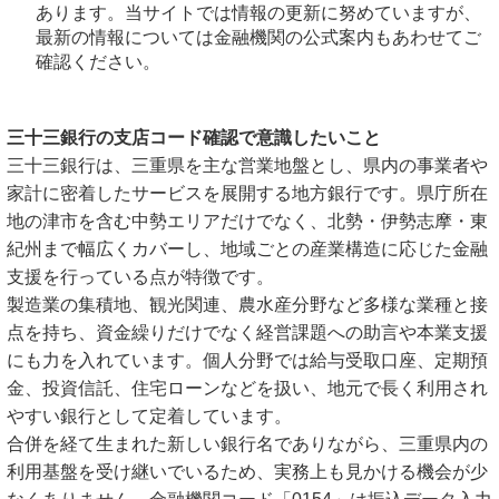
あります。当サイトでは情報の更新に努めていますが、
最新の情報については金融機関の公式案内もあわせてご
確認ください。
三十三銀行の支店コード確認で意識したいこと
三十三銀行は、三重県を主な営業地盤とし、県内の事業者や
家計に密着したサービスを展開する地方銀行です。県庁所在
地の津市を含む中勢エリアだけでなく、北勢・伊勢志摩・東
紀州まで幅広くカバーし、地域ごとの産業構造に応じた金融
支援を行っている点が特徴です。
製造業の集積地、観光関連、農水産分野など多様な業種と接
点を持ち、資金繰りだけでなく経営課題への助言や本業支援
にも力を入れています。個人分野では給与受取口座、定期預
金、投資信託、住宅ローンなどを扱い、地元で長く利用され
やすい銀行として定着しています。
合併を経て生まれた新しい銀行名でありながら、三重県内の
利用基盤を受け継いでいるため、実務上も見かける機会が少