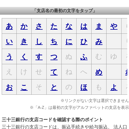
「支店名の最初の文字をタップ」
あ
か
さ
た
な
は
ま
や
い
き
し
ち
に
ひ
み
ぬ
む
ゆ
う
く
す
つ
ふ
え
け
せ
ね
へ
て
め
そ
の
も
お
こ
と
ほ
よ
※リンクがない文字は選択できません
※「A-Z」は最初の文字がアルファベットの支店を表示
三十三銀行の支店コードを確認する際のポイント
三十三銀行の支店コードは、振込手続きや給与振込、 法人口