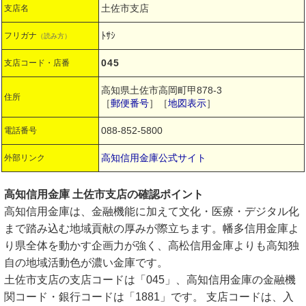
土佐市支店
支店名
ﾄｻｼ
フリガナ
（読み方）
045
支店コード・店番
高知県土佐市高岡町甲878-3
住所
［
郵便番号
］［
地図表示
］
088-852-5800
電話番号
高知信用金庫公式サイト
外部リンク
高知信用金庫 土佐市支店の確認ポイント
高知信用金庫は、金融機能に加えて文化・医療・デジタル化
まで踏み込む地域貢献の厚みが際立ちます。幡多信用金庫よ
り県全体を動かす企画力が強く、高松信用金庫よりも高知独
自の地域活動色が濃い金庫です。
土佐市支店の支店コードは「045」、高知信用金庫の金融機
関コード・銀行コードは「1881」です。 支店コードは、入