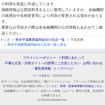
の利用を前提に作成しています。
掲載情報は公開資料等をもとに整理していますが、 金融機関
の統廃合や名称変更等により内容が変更される場合がありま
す。
重要なお手続きの際は各金融機関の公式情報もあわせてご確
認ください。
トップ
熊本宇城農業協同組合の支店一覧
下北支所
← 熊本宇城農業協同組合の支店一覧へ戻る
プライバシーポリシー
ご利用にあたって
不審な広告・詐欺サイトへの誘導にご注意ください
お問い合わせ
運営者情報
トップページ
データ更新日：
2026年8月10日
本サイトでは、社会保険労務士・2級ファイナンシャル・プランニング技能士の来
田 和朝が記事内容の確認に関わっています。
執筆・監修者情報の詳細はこちら
「金融機関コード･銀行コード･支店コード検索」はコード･番号や店番、支店番号
を検索できます。
(C)Diamondsystem Inc.