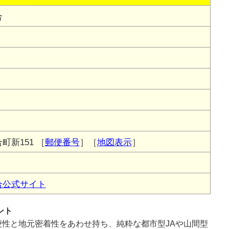
合
町新151
［
郵便番号
］［
地図表示
］
合公式サイト
ント
性と地元密着性をあわせ持ち、純粋な都市型JAや山間型