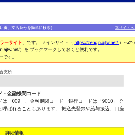
店番、支店番号を簡単に検索］
本サイトへ
ラーサイト
」です。 メインサイト（
https://zengin.ajtw.net/
）への
engin.ajtw.net/）を ブックマークしておくと便利です。
一です。
合支所
ド・金融機関コード
は「009」、金融機関コード・銀行コードは「9010」で
と呼ばれることもあります。 振込先登録や給与振込、口座
詳細情報