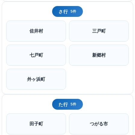
さ行
5件
佐井村
三戸町
七戸町
新郷村
外ヶ浜町
た行
5件
田子町
つがる市