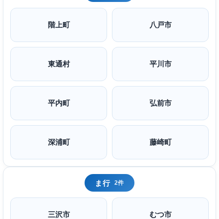
階上町
八戸市
東通村
平川市
平内町
弘前市
深浦町
藤崎町
ま行
2件
三沢市
むつ市