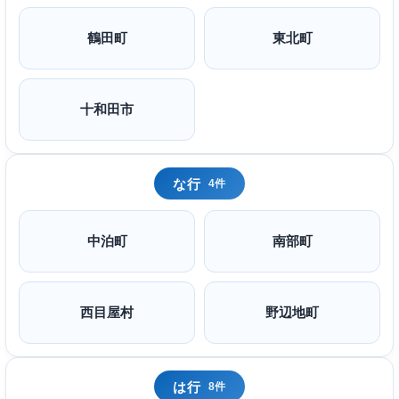
鶴田町
東北町
十和田市
な行
4件
中泊町
南部町
西目屋村
野辺地町
は行
8件