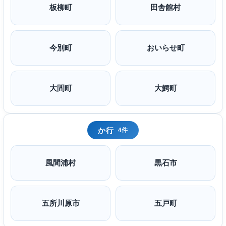
板柳町
田舎館村
今別町
おいらせ町
大間町
大鰐町
か行
4件
風間浦村
黒石市
五所川原市
五戸町