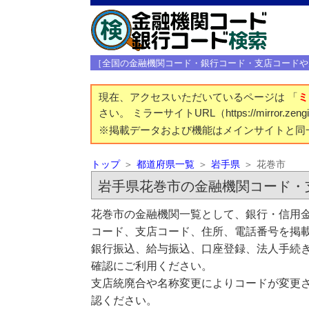
［全国の金融機関コード・銀行コード・支店コードや
現在、アクセスいただいているページは 「
ミ
さい。 ミラーサイトURL（https://mirror.z
※掲載データおよび機能はメインサイトと同
トップ
都道府県一覧
岩手県
花巻市
岩手県花巻市の金融機関コード・
花巻市の金融機関一覧として、銀行・信用金
コード、支店コード、住所、電話番号を掲
銀行振込、給与振込、口座登録、法人手続き
確認にご利用ください。
支店統廃合や名称変更によりコードが変更さ
認ください。