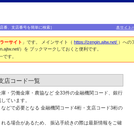
店番、支店番号を簡単に検索］
本サイト
ラーサイト
」です。 メインサイト（
https://zengin.ajtw.net/
）への
engin.ajtw.net/）を ブックマークしておくと便利です。
一です。
支店コード一覧
庫・労働金庫・農協など 全33件の金融機関コード、銀行
載しています。
などで必要となる 金融機関コード4桁・支店コード3桁の
れる場合があるため、 振込手続きの際は最新情報をご確