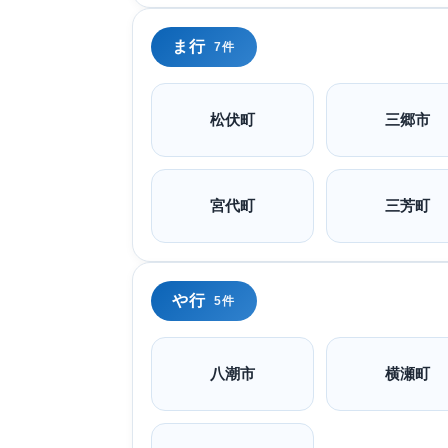
ま行
7件
松伏町
三郷市
宮代町
三芳町
や行
5件
八潮市
横瀬町