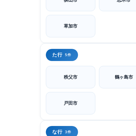
草加市
た行
5件
秩父市
鶴ヶ島市
戸田市
な行
3件