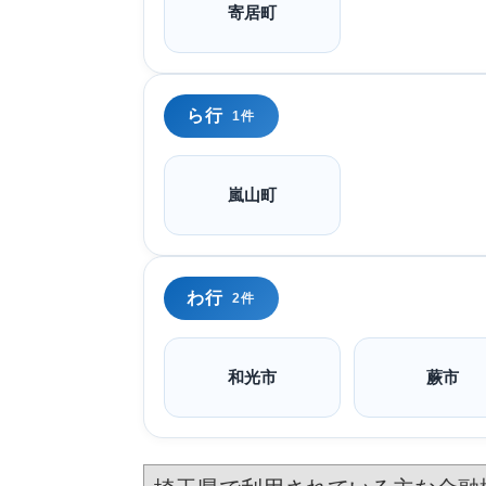
寄居町
ら行
1件
嵐山町
わ行
2件
和光市
蕨市