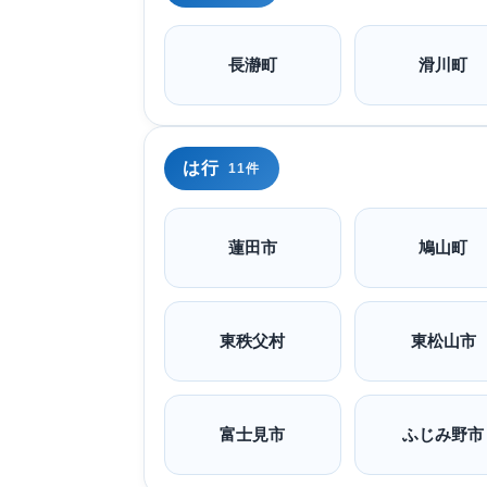
長瀞町
滑川町
は行
11件
蓮田市
鳩山町
東秩父村
東松山市
富士見市
ふじみ野市