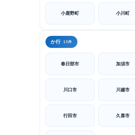
小鹿野町
小川町
か行
13件
春日部市
加須市
川口市
川越市
行田市
久喜市