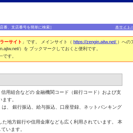
店番、支店番号を簡単に検索］
本サイト
ラーサイト
」です。 メインサイト（
https://zengin.ajtw.net/
）への
engin.ajtw.net/）を ブックマークしておくと便利です。
一です。
信用組合などの 金融機関コード（銀行コード）および支
います。
）は、 銀行振込、給与振込、口座登録、ネットバンキング
した地方銀行や信用金庫なども広く利用されています。 本
しています。