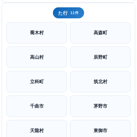
た行
11件
喬木村
高森町
高山村
辰野町
立科町
筑北村
千曲市
茅野市
天龍村
東御市