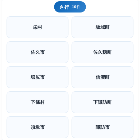
さ行
10件
栄村
坂城町
佐久市
佐久穂町
塩尻市
信濃町
下條村
下諏訪町
須坂市
諏訪市