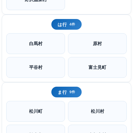
は行
4件
白馬村
原村
平谷村
富士見町
ま行
9件
松川町
松川村