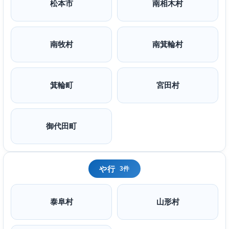
松本市
南相木村
南牧村
南箕輪村
箕輪町
宮田村
御代田町
や行
3件
泰阜村
山形村