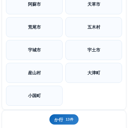
阿蘇市
天草市
荒尾市
五木村
宇城市
宇土市
産山村
大津町
小国町
か行
13件