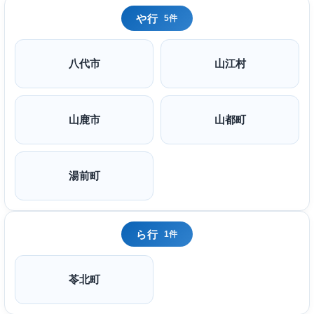
や行
5件
八代市
山江村
山鹿市
山都町
湯前町
ら行
1件
苓北町