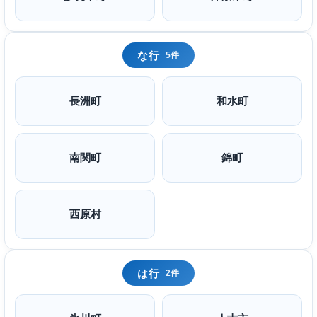
な行
5件
長洲町
和水町
南関町
錦町
西原村
は行
2件