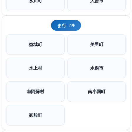
氷川町
人吉市
ま行
7件
益城町
美里町
水上村
水俣市
南阿蘇村
南小国町
御船町