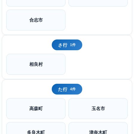
合志市
さ行
1件
相良村
た行
4件
高森町
玉名市
多良木町
津奈木町