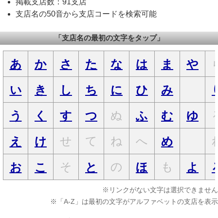
掲載支店数：91支店
支店名の50音から支店コードを検索可能
「支店名の最初の文字をタップ」
あ
か
さ
た
な
は
ま
や
い
き
し
ち
に
ひ
み
ぬ
う
く
す
つ
ふ
む
ゆ
せ
て
ね
へ
え
け
め
そ
の
も
お
こ
と
ほ
よ
※リンクがない文字は選択できません
※「A-Z」は最初の文字がアルファベットの支店を表示