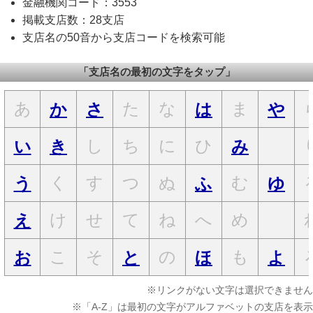
金融機関コード：3553
掲載支店数：28支店
支店名の50音から支店コードを検索可能
「支店名の最初の文字をタップ」
あ
た
な
ま
か
さ
は
や
し
ち
に
ひ
い
き
み
く
す
つ
ぬ
む
う
ふ
ゆ
け
せ
て
ね
へ
め
え
こ
そ
の
も
お
と
ほ
よ
※リンクがない文字は選択できません
※「A-Z」は最初の文字がアルファベットの支店を表示