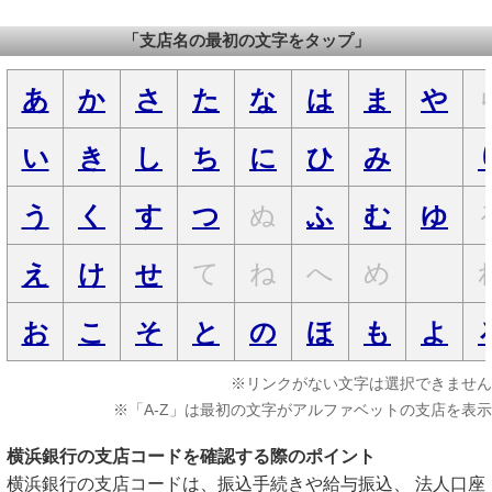
「支店名の最初の文字をタップ」
あ
か
さ
た
な
は
ま
や
い
き
し
ち
に
ひ
み
ぬ
う
く
す
つ
ふ
む
ゆ
て
ね
へ
め
え
け
せ
お
こ
そ
と
の
ほ
も
よ
※リンクがない文字は選択できません
※「A-Z」は最初の文字がアルファベットの支店を表示
横浜銀行の支店コードを確認する際のポイント
横浜銀行の支店コードは、振込手続きや給与振込、 法人口座