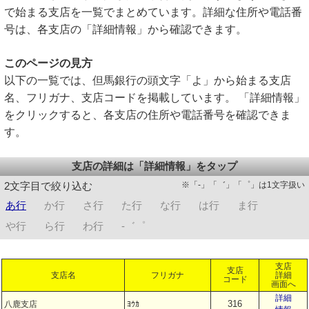
で始まる支店を一覧でまとめています。詳細な住所や電話番
号は、各支店の「詳細情報」から確認できます。
このページの見方
以下の一覧では、但馬銀行の頭文字「よ」から始まる支店
名、フリガナ、支店コードを掲載しています。 「詳細情報」
をクリックすると、各支店の住所や電話番号を確認できま
す。
支店の詳細は「詳細情報」をタップ
※「-」「゛」「゜」は1文字扱い
2文字目で絞り込む
あ行
か行
さ行
た行
な行
は行
ま行
や行
ら行
わ行
-゛゜
支店
支店
支店名
フリガナ
詳細
コード
画面へ
詳細
316
八鹿支店
ﾖｳｶ