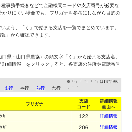
各種事務手続きなどで金融機関コードや支店番号が必要な
分かりにくい場合でも、フリガナを参考にしながら目的の
すいよう、「く」で始まる支店を一覧でまとめています。
情報」から確認できます。
山口県・山口県農協）の頭文字「く」から始まる支店名、
「詳細情報」をクリックすると、各支店の住所や電話番号
※「-」「゛」「゜」は1文字扱い
ま行
や行
ら行
わ行
-゛゜
支店
詳細情報
フリガナ
コード
画面へ
122
ｸｶ
詳細情報
206
ｸｶﾞ
詳細情報