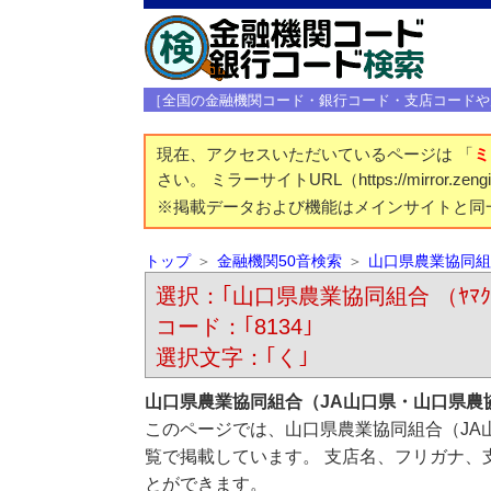
［全国の金融機関コード・銀行コード・支店コードや
現在、アクセスいただいているページは 「
ミ
さい。 ミラーサイトURL（https://mirror.z
※掲載データおよび機能はメインサイトと同
トップ
金融機関50音検索
山口県農業協同組
選択：｢山口県農業協同組合 （ﾔﾏｸﾞﾁ
コード：｢8134｣
選択文字：｢く｣
山口県農業協同組合（JA山口県・山口県農
このページでは、山口県農業協同組合（JA
覧で掲載しています。 支店名、フリガナ、
とができます。