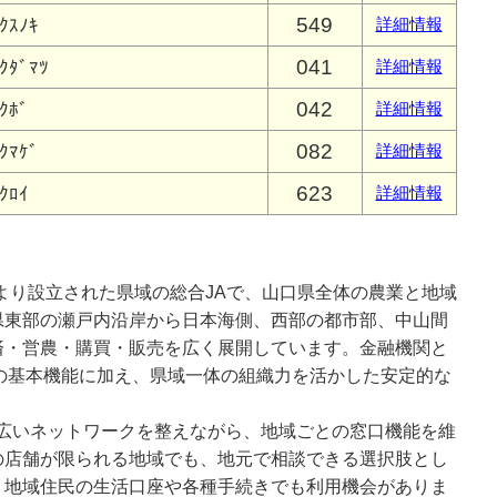
549
ｸｽﾉｷ
詳細情報
041
ｸﾀﾞﾏﾂ
詳細情報
042
ｸﾎﾞ
詳細情報
082
ｸﾏｹﾞ
詳細情報
623
ｸﾛｲ
詳細情報
により設立された県域の総合JAで、山口県全体の農業と地域
県東部の瀬戸内沿岸から日本海側、西部の都市部、中山間
済・営農・購買・販売を広く展開しています。金融機関と
の基本機能に加え、県域一体の組織力を活かした安定的な
り、広いネットワークを整えながら、地域ごとの窓口機能を維
の店舗が限られる地域でも、地元で相談できる選択肢とし
く地域住民の生活口座や各種手続きでも利用機会がありま