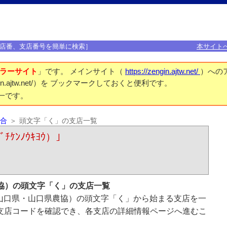
店番、支店番号を簡単に検索］
本サイト
ラーサイト
」です。 メインサイト（
https://zengin.ajtw.net/
）への
engin.ajtw.net/）を ブックマークしておくと便利です。
一です。
合
頭文字「く」の支店一覧
ｹﾝﾉｳｷﾖｳ）｣
協）の頭文字「く」の支店一覧
山口県・山口県農協）の頭文字「く」から始まる支店を一
支店コードを確認でき、各支店の詳細情報ページへ進むこ