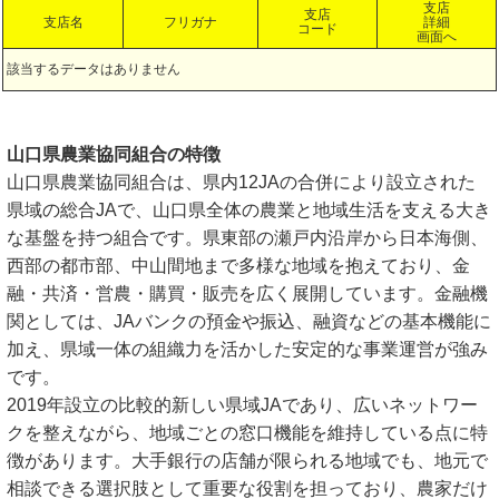
支店
支店
支店名
フリガナ
詳細
コード
画面へ
該当するデータはありません
山口県農業協同組合の特徴
山口県農業協同組合は、県内12JAの合併により設立された
県域の総合JAで、山口県全体の農業と地域生活を支える大き
な基盤を持つ組合です。県東部の瀬戸内沿岸から日本海側、
西部の都市部、中山間地まで多様な地域を抱えており、金
融・共済・営農・購買・販売を広く展開しています。金融機
関としては、JAバンクの預金や振込、融資などの基本機能に
加え、県域一体の組織力を活かした安定的な事業運営が強み
です。
2019年設立の比較的新しい県域JAであり、広いネットワー
クを整えながら、地域ごとの窓口機能を維持している点に特
徴があります。大手銀行の店舗が限られる地域でも、地元で
相談できる選択肢として重要な役割を担っており、農家だけ