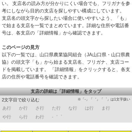
い。 支店名の読み方が分かりにくい場合でも、フリガナを参
考にしながら目的の支店を探しやすい構成にしています。
支店名の頭文字から探したい場合に使いやすいよう、「も」
で始まる支店を一覧でまとめています。詳細な住所や電話番
号は、各支店の「詳細情報」から確認できます。
このページの見方
以下の一覧では、山口県農業協同組合（JA山口県・山口県農
協）の頭文字「も」から始まる支店名、フリガナ、支店コー
ドを掲載しています。 「詳細情報」をクリックすると、各支
店の住所や電話番号を確認できます。
支店の詳細は「詳細情報」をタップ
※「-」「゛」「゜」は1文字扱い
2文字目で絞り込む
あ行
か行
さ行
た行
な行
は行
ま行
や行
ら行
わ行
-゛゜