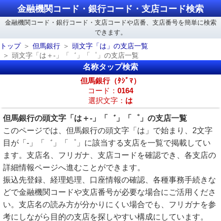
金融機関コード・銀行コード・支店コード検索
金融機関コード・銀行コード・支店コードや店番、支店番号を簡単に検索
できます。
トップ
但馬銀行
頭文字「は」の支店一覧
頭文字「は＋-」「゛」「゜」の支店一覧
名称タップ検索
但馬銀行（ﾀｼﾞﾏ）
コード：
0164
選択文字：
は
但馬銀行の頭文字「は＋-」「゛」「゜」の支店一覧
このページでは、但馬銀行の頭文字「は」で始まり、2文字
目が「-」「゛」「゜」に該当する支店を一覧で掲載してい
ます。支店名、フリガナ、支店コードを確認でき、各支店の
詳細情報ページへ進むことができます。
振込先登録、経理処理、口座情報の確認、各種事務手続きな
どで金融機関コードや支店番号が必要な場合にご活用くださ
い。支店名の読み方が分かりにくい場合でも、フリガナを参
考にしながら目的の支店を探しやすい構成にしています。