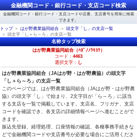
金融機関コード・銀行コード・支店コード検索
金融機関コード・銀行コード・支店コードや店番、支店番号を簡単に検索
できます。
トップ
はが野農業協同組合
頭文字「し」の支店一覧
頭文字「し＋ら～ろ」の支店一覧
名称タップ検索
はが野農業協同組合（ﾊｶﾞﾉﾉｳｷﾖｳ）
コード：
4463
選択文字：
し
はが野農業協同組合（JAはが野・はが野農協）の頭文字
「し＋ら～ろ」の支店一覧
このページでは、はが野農業協同組合（JAはが野・はが野農
協）の頭文字「し」で始まり、2文字目が「ら～ろ」に該当
する支店を一覧で掲載しています。支店名、フリガナ、支店
コードを確認でき、各支店の詳細情報ページへ進むことがで
きます。
振込先登録、経理処理、口座情報の確認、各種事務手続きな
どで金融機関コードや支店番号が必要な場合にご活用くださ