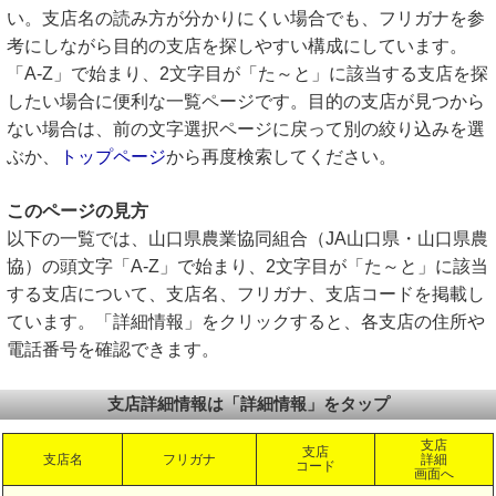
い。支店名の読み方が分かりにくい場合でも、フリガナを参
考にしながら目的の支店を探しやすい構成にしています。
「A-Z」で始まり、2文字目が「た～と」に該当する支店を探
したい場合に便利な一覧ページです。目的の支店が見つから
ない場合は、前の文字選択ページに戻って別の絞り込みを選
ぶか、
トップページ
から再度検索してください。
このページの見方
以下の一覧では、山口県農業協同組合（JA山口県・山口県農
協）の頭文字「A-Z」で始まり、2文字目が「た～と」に該当
する支店について、支店名、フリガナ、支店コードを掲載し
ています。「詳細情報」をクリックすると、各支店の住所や
電話番号を確認できます。
支店詳細情報は「詳細情報」をタップ
支店
支店
支店名
フリガナ
詳細
コード
画面へ