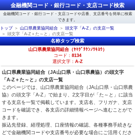
金融機関コード・銀行コード・支店コード検索
金融機関コード・銀行コード・支店コードや店番、支店番号を簡単に検索
できます。
トップ
山口県農業協同組合
頭文字「A-Z」の支店一覧
頭文字「A-Z＋た～と」の支店一覧
名称タップ検索
山口県農業協同組合（ﾔﾏｸﾞﾁｹﾝﾉｳｷﾖｳ）
コード：
8134
選択文字：
A-Z
山口県農業協同組合（JA山口県・山口県農協）の頭文字
「A-Z＋た～と」の支店一覧
このページでは、山口県農業協同組合（JA山口県・山口県農
協）の頭文字「A-Z」で始まり、2文字目が「た～と」に該当
する支店を一覧で掲載しています。支店名、フリガナ、支店
コードを確認でき、各支店の詳細情報ページへ進むことがで
きます。
振込先登録、経理処理、口座情報の確認、各種事務手続きな
どで金融機関コードや支店番号が必要な場合にご活用くださ