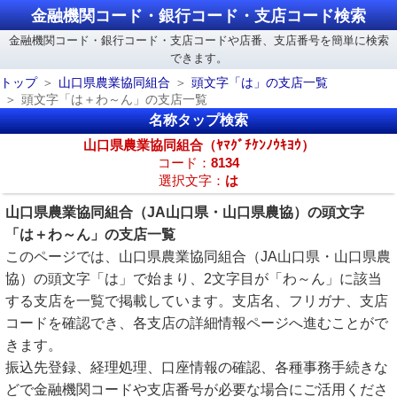
金融機関コード・銀行コード・支店コード検索
金融機関コード・銀行コード・支店コードや店番、支店番号を簡単に検索
できます。
トップ
山口県農業協同組合
頭文字「は」の支店一覧
頭文字「は＋わ～ん」の支店一覧
名称タップ検索
山口県農業協同組合（ﾔﾏｸﾞﾁｹﾝﾉｳｷﾖｳ）
コード：
8134
選択文字：
は
山口県農業協同組合（JA山口県・山口県農協）の頭文字
「は＋わ～ん」の支店一覧
このページでは、山口県農業協同組合（JA山口県・山口県農
協）の頭文字「は」で始まり、2文字目が「わ～ん」に該当
する支店を一覧で掲載しています。支店名、フリガナ、支店
コードを確認でき、各支店の詳細情報ページへ進むことがで
きます。
振込先登録、経理処理、口座情報の確認、各種事務手続きな
どで金融機関コードや支店番号が必要な場合にご活用くださ