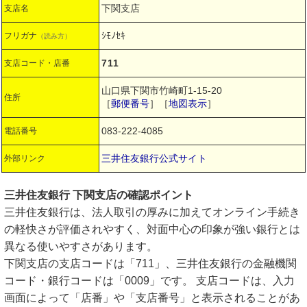
下関支店
支店名
ｼﾓﾉｾｷ
フリガナ
（読み方）
711
支店コード・店番
山口県下関市竹崎町1-15-20
住所
［
郵便番号
］［
地図表示
］
083-222-4085
電話番号
三井住友銀行公式サイト
外部リンク
三井住友銀行 下関支店の確認ポイント
三井住友銀行は、法人取引の厚みに加えてオンライン手続き
の軽快さが評価されやすく、対面中心の印象が強い銀行とは
異なる使いやすさがあります。
下関支店の支店コードは「711」、三井住友銀行の金融機関
コード・銀行コードは「0009」です。 支店コードは、入力
画面によって「店番」や「支店番号」と表示されることがあ