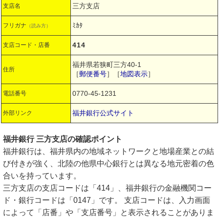
三方支店
支店名
ﾐｶﾀ
フリガナ
（読み方）
414
支店コード・店番
福井県若狭町三方40-1
住所
［
郵便番号
］［
地図表示
］
0770-45-1231
電話番号
福井銀行公式サイト
外部リンク
福井銀行 三方支店の確認ポイント
福井銀行は、福井県内の地域ネットワークと地場産業との結
び付きが強く、北陸の他県中心銀行とは異なる地元密着の色
合いを持っています。
三方支店の支店コードは「414」、福井銀行の金融機関コー
ド・銀行コードは「0147」です。 支店コードは、入力画面
によって「店番」や「支店番号」と表示されることがありま