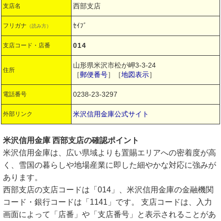
西部支店
支店名
ｾｲﾌﾞ
フリガナ
（読み方）
014
支店コード・店番
山形県米沢市松が岬3-3-24
住所
［
郵便番号
］［
地図表示
］
0238-23-3297
電話番号
米沢信用金庫公式サイト
外部リンク
米沢信用金庫 西部支店の確認ポイント
米沢信用金庫は、広い県域よりも置賜エリアへの密着度が高
く、雪国の暮らしや地場産業に即した細やかな対応に強みが
あります。
西部支店の支店コードは「014」、米沢信用金庫の金融機関
コード・銀行コードは「1141」です。 支店コードは、入力
画面によって「店番」や「支店番号」と表示されることがあ