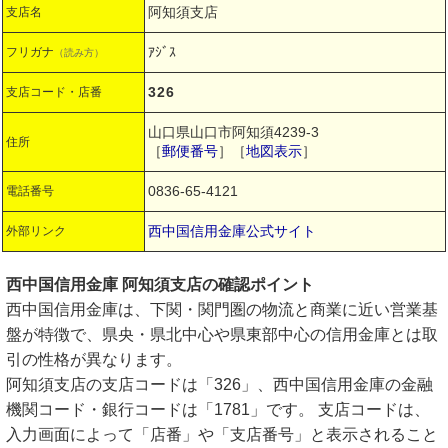
阿知須支店
支店名
ｱｼﾞｽ
フリガナ
（読み方）
326
支店コード・店番
山口県山口市阿知須4239-3
住所
［
郵便番号
］［
地図表示
］
0836-65-4121
電話番号
西中国信用金庫公式サイト
外部リンク
西中国信用金庫 阿知須支店の確認ポイント
西中国信用金庫は、下関・関門圏の物流と商業に近い営業基
盤が特徴で、県央・県北中心や県東部中心の信用金庫とは取
引の性格が異なります。
阿知須支店の支店コードは「326」、西中国信用金庫の金融
機関コード・銀行コードは「1781」です。 支店コードは、
入力画面によって「店番」や「支店番号」と表示されること