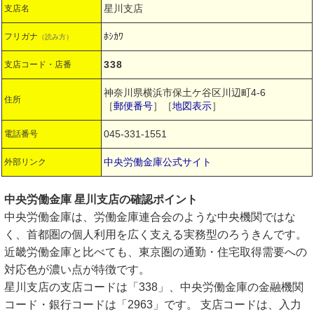
星川支店
支店名
ﾎｼｶﾜ
フリガナ
（読み方）
338
支店コード・店番
神奈川県横浜市保土ケ谷区川辺町4-6
住所
［
郵便番号
］［
地図表示
］
045-331-1551
電話番号
中央労働金庫公式サイト
外部リンク
中央労働金庫 星川支店の確認ポイント
中央労働金庫は、労働金庫連合会のような中央機関ではな
く、首都圏の個人利用を広く支える実務型のろうきんです。
近畿労働金庫と比べても、東京圏の通勤・住宅取得需要への
対応色が濃い点が特徴です。
星川支店の支店コードは「338」、中央労働金庫の金融機関
コード・銀行コードは「2963」です。 支店コードは、入力