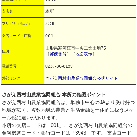
本所
支店名
ﾎﾝｼﾖ
フリガナ
（読み方）
001
支店コード・店番
山形県寒河江市中央工業団地75
住所
［
郵便番号
］［
地図表示
］
0237-86-8189
電話番号
さがえ西村山農業協同組合公式サイト
外部リンク
さがえ西村山農業協同組合 本所の確認ポイント
さがえ西村山農業協同組合は、単独市中心のJAより受け持つ
地域が広く、複数地域の農業と生活金融を一体的に扱うスケ
ール感に違いがあります。
本所の支店コードは「001」、さがえ西村山農業協同組合の
金融機関コード・銀行コードは「3943」です。 支店コード