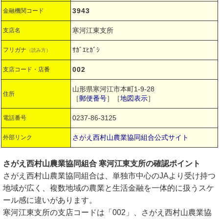
3943
金融機関コード
寒河江東支所
支店名
ｻｶﾞｴﾋｶﾞｼ
フリガナ
（読み方）
002
支店コード・店番
山形県寒河江市本町1-9-28
住所
［
郵便番号
］［
地図表示
］
0237-86-3125
電話番号
さがえ西村山農業協同組合公式サイト
外部リンク
さがえ西村山農業協同組合 寒河江東支所の確認ポイント
さがえ西村山農業協同組合は、単独市中心のJAより受け持つ
地域が広く、複数地域の農業と生活金融を一体的に扱うスケ
ール感に違いがあります。
寒河江東支所の支店コードは「002」、さがえ西村山農業協