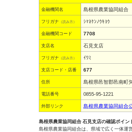
島根県農業協同組合
金融機関名
ｼﾏﾈｹﾝﾉｳｷﾖｳ
フリガナ
（読み方）
7708
金融機関コード
石見支店
支店名
ｲﾜﾐ
フリガナ
（読み方）
677
支店コード・店番
島根県邑智郡邑南町矢
住所
0855-95-1221
電話番号
島根県農業協同組合
外部リンク
島根県農業協同組合 石見支店の確認ポイン
島根県農業協同組合は、県域で広く一体運営