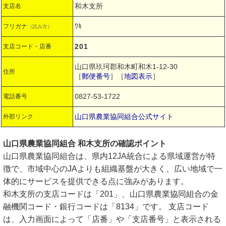
和木支所
支店名
ﾜｷ
フリガナ
（読み方）
201
支店コード・店番
山口県玖珂郡和木町和木1-12-30
住所
［
郵便番号
］［
地図表示
］
0827-53-1722
電話番号
山口県農業協同組合公式サイト
外部リンク
山口県農業協同組合 和木支所の確認ポイント
山口県農業協同組合は、県内12JA統合による県域運営が特
徴で、市域中心のJAよりも組織基盤が大きく、広い地域で一
体的にサービスを提供できる点に強みがあります。
和木支所の支店コードは「201」、山口県農業協同組合の金
融機関コード・銀行コードは「8134」です。 支店コード
は、入力画面によって「店番」や「支店番号」と表示される