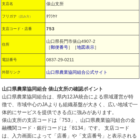
俵山支所
支店名
ﾀﾜﾗﾔﾏ
フリガナ
（読み方）
753
支店コード・店番
山口県長門市俵山4907-2
住所
［
郵便番号
］［
地図表示
］
0837-29-0211
電話番号
山口県農業協同組合公式サイト
外部リンク
山口県農業協同組合 俵山支所の確認ポイント
山口県農業協同組合は、県内12JA統合による県域運営が特
徴で、市域中心のJAよりも組織基盤が大きく、広い地域で一
体的にサービスを提供できる点に強みがあります。
俵山支所の支店コードは「753」、山口県農業協同組合の金
融機関コード・銀行コードは「8134」です。 支店コード
は、入力画面によって「店番」や「支店番号」と表示される