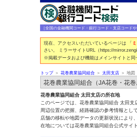
［全国の金融機関コード・銀行コード・支店コードや
現在、アクセスいただいているページは 「
ミ
さい。 ミラーサイトURL（https://mirror.z
※掲載データおよび機能はメインサイトと同
トップ
花巻農業協同組合
太田支店
地図
花巻農業協同組合（JA花巻・花
花巻農業協同組合 太田支店の所在地
このページでは、花巻農業協同組合 太田支
周辺位置の把握、経路確認の参考情報とし
店舗の移転や地図データの更新状況により
在地については花巻農業協同組合公式サイ