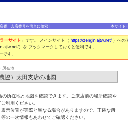
店番、支店番号を簡単に検索］
本サイト
ラーサイト
」です。 メインサイト（
https://zengin.ajtw.net/
）への
engin.ajtw.net/）を ブックマークしておくと便利です。
一です。
・所在地
巻農協）太田支店の地図
店の所在地と地図を確認できます。ご来店前の場所確認や
てご利用ください。
、表示位置が実際と異なる場合がありますので、正確な所
ト等の一次情報もあわせてご確認ください。